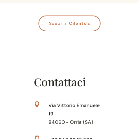
Scopri il Cilento's
Contattaci

Via Vittorio Emanuele
19
84060 - Orria (SA)
