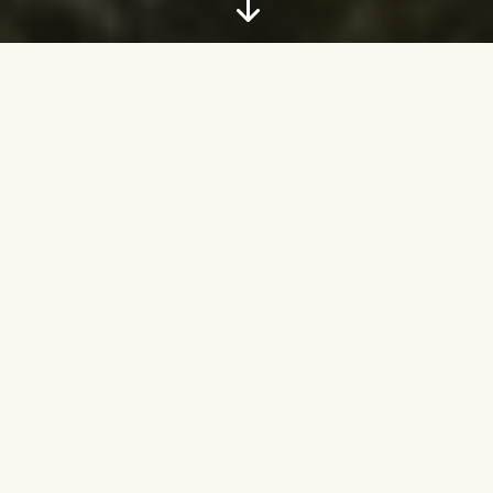
"
Cilento da scoprire
Il Cilento è conosciuto per innumerevoli
motivi: perchè è
Parco Nazionale e
Patrimonio Unesco
,
per il
Parco
Archeologico di Paestum
e per il
Parco
Archeologico di Velia
, antica Elea patria
di Parmenide e Zenone, per la sua costa,
per il suo mare cristallino tempestato di
Bandiere Blu, per i nidi delle tartarughe,